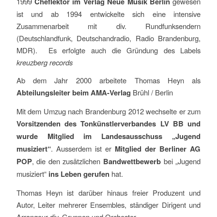
1999
Cheflektor im Verlag Neue Musik Berlin
gewesen
ist und ab 1994 entwickelte sich eine intensive
Zusammenarbeit mit div. Rundfunksendern
(Deutschlandfunk, Deutschandradio, Radio Brandenburg,
MDR). Es erfolgte auch die Gründung des Labels
kreuzberg records
Ab dem Jahr 2000 arbeitete Thomas Heyn als
Abteilungsleiter beim AMA-Verlag
Brühl / Berlin
Mit dem Umzug nach Brandenburg 2012 wechselte er zum
Vorsitzenden des Tonkünstlerverbandes LV BB und
wurde Mitglied im Landesausschuss „Jugend
musiziert“
. Ausserdem ist er
Mitglied der Berliner AG
POP
, die den zusätzlichen
Bandwettbewerb
bei „Jugend
musiziert“
ins Leben gerufen
hat.
Thomas Heyn ist darüber hinaus freier Produzent und
Autor, Leiter mehrerer Ensembles, ständiger Dirigent und
Arrangeur div. Gruppen und Orchester.