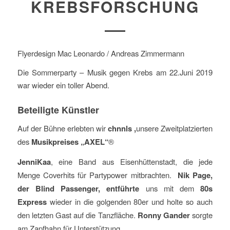
KREBSFORSCHUNG
Flyerdesign Mac Leonardo / Andreas Zimmermann
Die Sommerparty – Musik gegen Krebs am 22.Juni 2019
war wieder ein toller Abend.
Beteiligte Künstler
Auf der Bühne erlebten wir
chnnls ,
unsere Zweitplatzierten
des
Musikpreises „AXEL“
®
JenniKaa
, eine Band aus Eisenhüttenstadt, die jede
Menge Coverhits für Partypower mitbrachten.
Nik Page,
der
Blind Passenger, entführte
uns mit dem
80s
Express
wieder in die golgenden 80er und holte so auch
den letzten Gast auf die Tanzfläche.
Ronny Gander
sorgte
am Zapfhahn für Unterstützung.