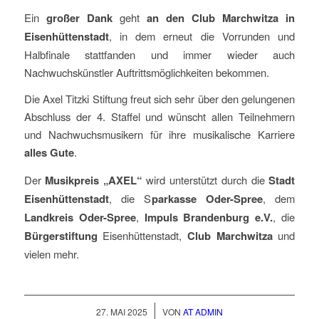
Ein
großer Dank
geht
an den Club Marchwitza in
Eisenhüttenstadt
, in dem erneut die Vorrunden und
Halbfinale stattfanden und immer wieder auch
Nachwuchskünstler Auftrittsmöglichkeiten bekommen.
Die Axel Titzki Stiftung freut sich sehr über den gelungenen
Abschluss der 4. Staffel und wünscht allen Teilnehmern
und Nachwuchsmusikern für ihre musikalische Karriere
alles Gute
.
Der
Musikpreis „AXEL“
wird unterstützt durch die
Stadt
Eisenhüttenstadt
, die S
parkasse Oder-Spree
, dem
Landkreis Oder-Spree
,
Impuls Brandenburg e.V.
, die
Bürgerstiftung
Eisenhüttenstadt,
Club Marchwitza
und
vielen mehr.
/
27. MAI 2025
VON
AT ADMIN