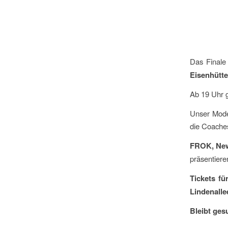
Das Finale
Eisenhütte
Ab 19 Uhr 
Unser Moder
die Coaches
FROK, New 
präsentiere
Tickets fü
Lindenalle
Bleibt ge