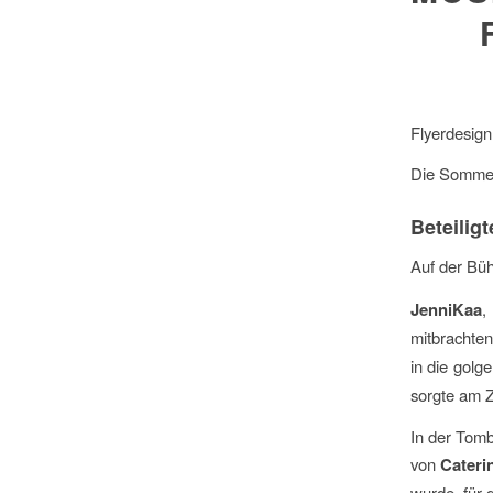
Flyerdesig
Die Sommerp
Beteilig
Auf der Büh
JenniKaa
,
mitbrachte
in die golg
sorgte am Z
In der Tomb
von
Cateri
wurde, für 