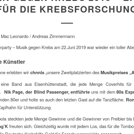
FÜR DIE KREBSFORSCHUN
n Mac Leonardo / Andreas Zimmermann
arty – Musik gegen Krebs am 22.Juni 2019 war wieder ein toller Ab
te Künstler
ne erlebten wir
chnnls ,
unsere Zweitplatzierten des
Musikpreises „
 eine Band aus Eisenhüttenstadt, die jede Menge Coverhits für
n.
Nik Page, der
Blind Passenger, entführte
uns mit dem
80s Exp
enden 80er und holte so auch den letzten Gast auf die Tanzfläche.
Ron
apfhahn für Unterstützung.
ola steckten jede Menge Gewinne und die Gewinner von Freibier bis
ng’K
freuten sich. Gleichzeitig wurde mit jedem Los, das für die Tomb
die Deutsche Krebshilfe Geld für Forschungsprojekte gesammelt.