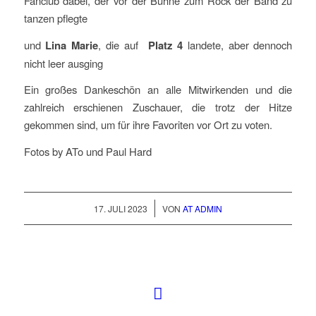
Fanclub dabei, der vor der Bühne zum Rock der Band zu
tanzen pflegte
und
Lina Marie
, die auf
Platz 4
landete, aber dennoch
nicht leer ausging
Ein großes Dankeschön an alle Mitwirkenden und die
zahlreich erschienen Zuschauer, die trotz der Hitze
gekommen sind, um für ihre Favoriten vor Ort zu voten.
Fotos by ATo und Paul Hard
/
17. JULI 2023
VON
AT ADMIN