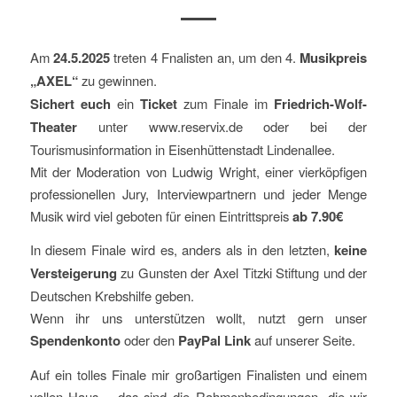
Am
24.5.2025
treten 4 Fnalisten an, um den 4.
Musikpreis
„AXEL“
zu gewinnen.
Sichert euch
ein
Ticket
zum Finale im
Friedrich-Wolf-
Theater
unter www.reservix.de oder bei der
Tourismusinformation in Eisenhüttenstadt Lindenallee.
Mit der Moderation von Ludwig Wright, einer vierköpfigen
professionellen Jury, Interviewpartnern und jeder Menge
Musik wird viel geboten für einen Eintrittspreis
ab 7.90€
In diesem Finale wird es, anders als in den letzten,
keine
Versteigerung
zu Gunsten der Axel Titzki Stiftung und der
Deutschen Krebshilfe geben.
Wenn ihr uns unterstützen wollt, nutzt gern unser
Spendenkonto
oder den
PayPal Link
auf unserer Seite.
Auf ein tolles Finale mir großartigen Finalisten und einem
vollen Haus – das sind die Rahmenbedingungen, die wir