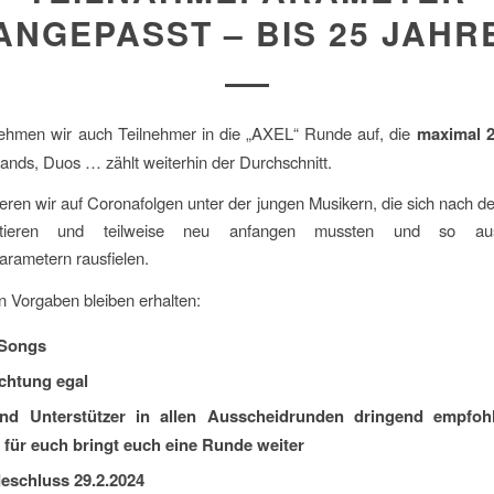
ANGEPASST – BIS 25 JAHR
nehmen wir auch Teilnehmer in die „AXEL“ Runde auf, die
maximal 25
Bands, Duos … zählt weiterhin der Durchschnitt.
eren wir auf Coronafolgen unter der jungen Musikern, die sich nach 
ntieren und teilweise neu anfangen mussten und so au
rametern rausfielen.
n Vorgaben bleiben erhalten:
 Songs
chtung egal
nd Unterstützer in allen Ausscheidrunden dringend empfoh
für euch bringt euch eine Runde weiter
eschluss 29.2.2024