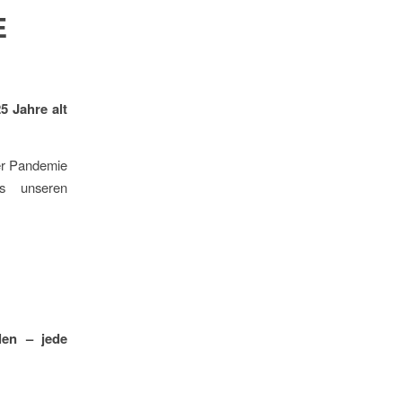
E
 Jahre alt
der Pandemie
s unseren
len – jede