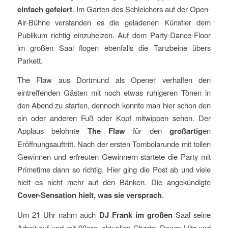
einfach gefeiert
. Im Garten des Schleichers auf der Open-
Air-Bühne verstanden es die geladenen Künstler dem
Publikum richtig einzuheizen. Auf dem Party-Dance-Floor
im großen Saal flogen ebenfalls die Tanzbeine übers
Parkett.
The Flaw aus Dortmund als Opener verhalfen den
eintreffenden Gästen mit noch etwas ruhigeren Tönen in
den Abend zu starten, dennoch konnte man hier schon den
ein oder anderen Fuß oder Kopf mitwippen sehen. Der
Applaus belohnte
The Flaw
für den
großartig
en
Eröffnungsauftritt. Nach der ersten Tombolarunde mit tollen
Gewinnen und erfreuten Gewinnern startete die Party mit
Primetime dann so richtig. Hier ging die Post ab und viele
hielt es nicht mehr auf den Bänken. Die angekündigte
Cover-Sensation hielt, was sie versprach
.
Um 21 Uhr nahm auch
DJ Frank im großen
Saal seine
Arbeit auf und mit 90ern, aktuellen Charts, Dance-Hits und