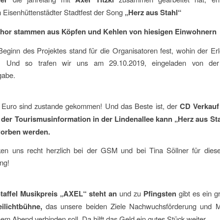
n Eisenhüttenstädter Stadtfest der Song
„Herz aus Stahl“
Chor stammen aus Köpfen und Kehlen von hiesigen Einwohnern
eginn des Projektes stand für die Organisatoren fest, wohin der E
l. Und so trafen wir uns am 29.10.2019, eingeladen von d
gabe.
Euro sind zustande gekommen! Und das Beste ist, der
CD Verkauf
i der Tourismusinformation in der Lindenallee kann „Herz aus Sta
worben werden.
en uns recht herzlich bei der GSM und bei Tina Söllner für diese
ng!
taffel Musikpreis „AXEL“ steht an
und zu
Pfingsten
gibt es ein g
eilichtbühne,
das unsere beiden Ziele Nachwuchsförderung und 
nem Abend verbinden soll. Da hilft das Geld ein gutes Stück weiter.