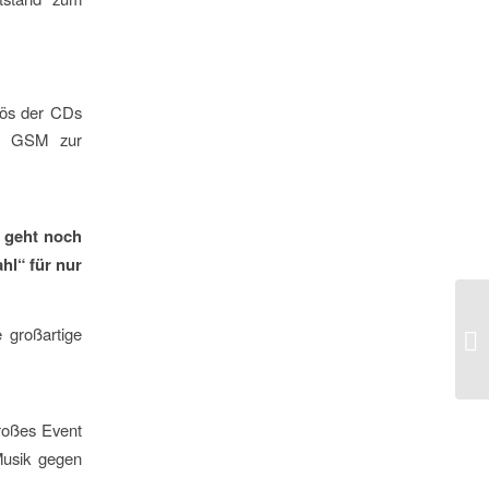
rlös der CDs
er GSM zur
 geht noch
hl“ für nur
 großartige
roßes Event
Musik gegen