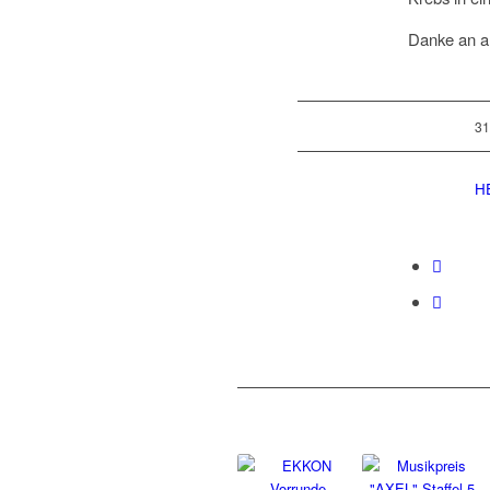
Danke an al
31
H