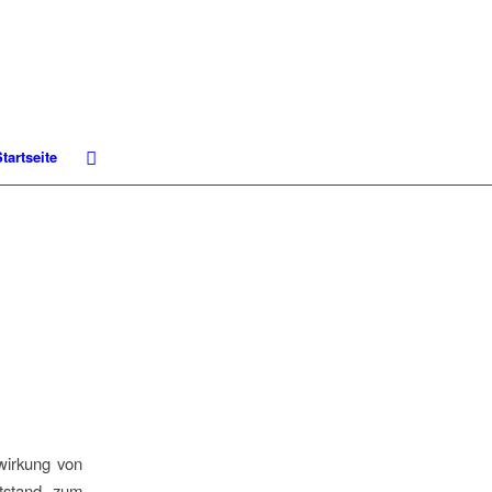
tartseite
wirkung von
tstand zum