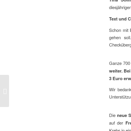
diesjährige
Text und 
Schon mit B
gehen sol
Checküber
Ganze 700 
weiter. Be
3 Euro er
Straßenmusik Event
Wir bedank
21.9.2019
Unterstützu
Die
neue S
auf der
Fr
Krebs in ei