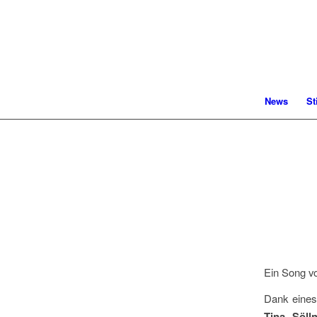
News
St
Ein Song vo
Dank eines
Tina Söll