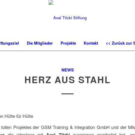
iftungsziel
Die Mitglieder
Projekte
Kontakt
<< Zurück zur S
NEWS
HERZ AUS STAHL
n Hütte für Hütte
 tollen Projektes der GSM Training & Integration GmbH und der Mit
ner
die jahrelang mit
Axel Titzki
zusammen gearbeitet hat, en